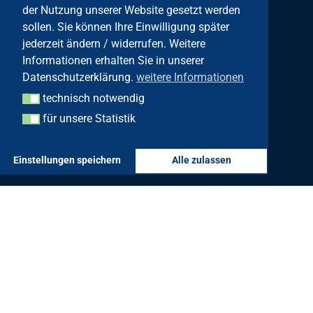
der Nutzung unserer Website gesetzt werden
Forggensee
sollen. Sie können Ihre Einwilligung später
jederzeit ändern / widerrufen. Weitere
Yachtschule
Informationen erhalten Sie in unserer
Datenschutzerklärung.
weitere Informationen
47°38’05″N 010°44’11,4″E
technisch notwendig
für unsere Statistik
technisch notwendig
Seestraße 10, 87669 Rieden
für unsere Statistik
Einstellungen speichern
Alle zulassen
info@segeln-info.de
+49 8367 471